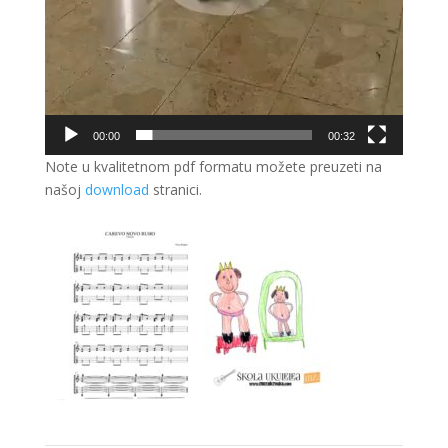
00:00
00:32
Note u kvalitetnom pdf formatu možete preuzeti na
našoj
download
stranici.