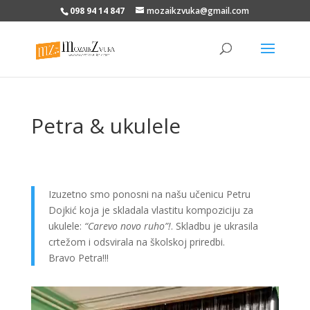
098 94 14 847
mozaikzvuka@gmail.com
Petra & ukulele
Izuzetno smo ponosni na našu učenicu Petru
Dojkić koja je skladala vlastitu kompoziciju za
ukulele:
“Carevo novo ruho”!
. Skladbu je ukrasila
crtežom i odsvirala na školskoj priredbi.
Bravo Petra!!!
Video
Player