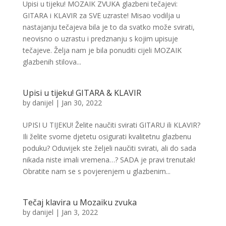
Upisi u tijeku! MOZAIK ZVUKA glazbeni tečajevi:
GITARA i KLAVIR za SVE uzraste! Misao vodilja u
nastajanju tečajeva bila je to da svatko može svirati,
neovisno o uzrastu i predznanju s kojim upisuje
tečajeve. Želja nam je bila ponuditi cijeli MOZAIK
glazbenih stilova...
Upisi u tijeku! GITARA & KLAVIR
by
danijel
|
Jan 30, 2022
UPISI U TIJEKU! Želite naučiti svirati GITARU ili KLAVIR?
Ili želite svome djetetu osigurati kvalitetnu glazbenu
poduku? Oduvijek ste željeli naučiti svirati, ali do sada
nikada niste imali vremena…? SADA je pravi trenutak!
Obratite nam se s povjerenjem u glazbenim...
Tečaj klavira u Mozaiku zvuka
by
danijel
|
Jan 3, 2022