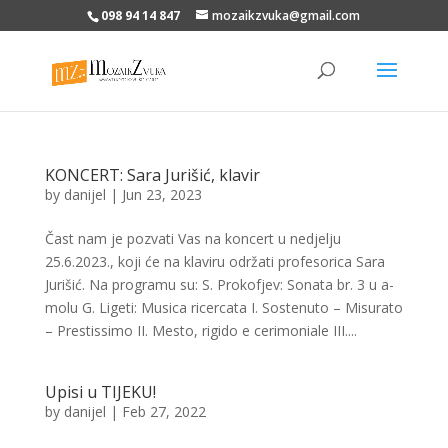
098 94 14 847
mozaikzvuka@gmail.com
KONCERT: Sara Jurišić, klavir
by
danijel
|
Jun 23, 2023
Čast nam je pozvati Vas na koncert u nedjelju
25.6.2023., koji će na klaviru održati profesorica Sara
Jurišić. Na programu su: S. Prokofjev: Sonata br. 3 u a-
molu G. Ligeti: Musica ricercata I. Sostenuto – Misurato
– Prestissimo II. Mesto, rigido e cerimoniale III....
Upisi u TIJEKU!
by
danijel
|
Feb 27, 2022