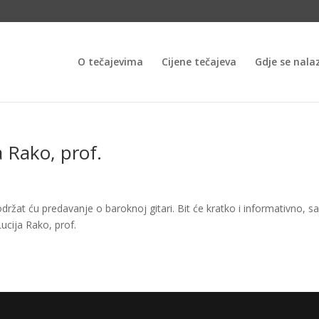
O tečajevima
Cijene tečajeva
Gdje se nala
Rako, prof.
držat ću predavanje o baroknoj gitari. Bit će kratko i informativno, s
Lucija Rako, prof.