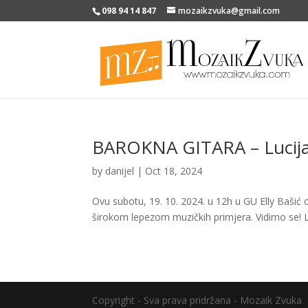
098 94 14 847
mozaikzvuka@gmail.com
BAROKNA GITARA – Lucija 
by
danijel
|
Oct 18, 2024
Ovu subotu, 19. 10. 2024. u 12h u GU Elly Bašić o
širokom lepezom muzičkih primjera. Vidimo se! 
Copyright - Sva prava pridržana - Mozaik Zvuka