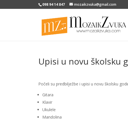
098 94 14 847
mozaikzvuka@gmail.com
Upisi u novu školsku 
Počeli su predbilježbe i upisi u novu školsku g
Gitara
Klavir
Ukulele
Mandolina