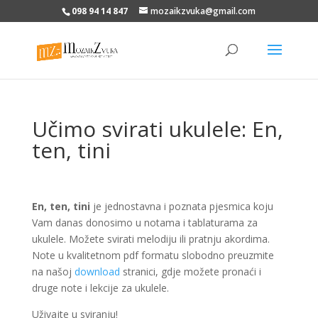
098 94 14 847
mozaikzvuka@gmail.com
Učimo svirati ukulele: En,
ten, tini
En, ten, tini
je jednostavna i poznata pjesmica koju
Vam danas donosimo u notama i tablaturama za
ukulele. Možete svirati melodiju ili pratnju akordima.
Note u kvalitetnom pdf formatu slobodno preuzmite
na našoj
download
stranici, gdje možete pronaći i
druge note i lekcije za ukulele.
Uživajte u sviranju!