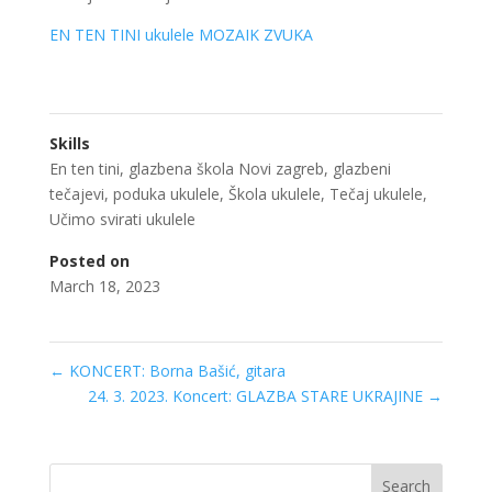
EN TEN TINI ukulele MOZAIK ZVUKA
Skills
En ten tini
,
glazbena škola Novi zagreb
,
glazbeni
tečajevi
,
poduka ukulele
,
Škola ukulele
,
Tečaj ukulele
,
Učimo svirati ukulele
Posted on
March 18, 2023
←
KONCERT: Borna Bašić, gitara
24. 3. 2023. Koncert: GLAZBA STARE UKRAJINE
→