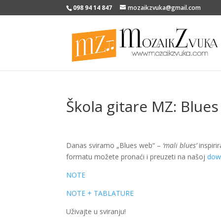
098 94 14 847
mozaikzvuka@gmail.com
Škola gitare MZ: Blue
Danas sviramo „Blues web“ –
‘mali blues’
inspiri
formatu možete pronaći i preuzeti na našoj
dow
NOTE
NOTE + TABLATURE
Uživajte u sviranju!