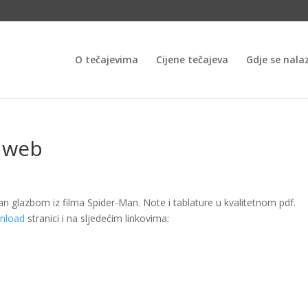
O tečajevima
Cijene tečajeva
Gdje se nala
s web
ran glazbom iz filma Spider-Man. Note i tablature u kvalitetnom pdf.
nload
stranici i na sljedećim linkovima: