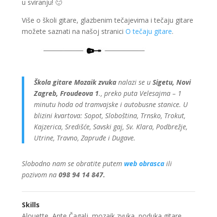
u sviranju! 🙂
Više o školi gitare, glazbenim tečajevima i tečaju gitare
možete saznati na našoj stranici
O tečaju gitare
.
Škola gitare Mozaik zvuka
nalazi se u
Sigetu, Novi
Zagreb, Froudeova 1
., preko puta Velesajma – 1
minutu hoda od tramvajske i autobusne stanice. U
blizini kvartova: Sopot, Sloboština, Trnsko, Trokut,
Kajzerica, Središće, Savski gaj, Sv. Klara, Podbrežje,
Utrine, Travno, Zapruđe i Dugave.
Slobodno nam se obratite putem
web obrasca
ili
pozivom na
098 94 14 847.
Skills
Alouette
,
Ante Čagalj
,
mozaik zvuka
,
poduka gitare
,